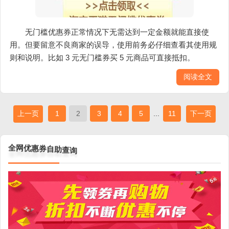
无门槛优惠券正常情况下无需达到一定金额就能直接使
用。但要留意不良商家的误导，使用前务必仔细查看其使用规
则和说明。比如 3 元无门槛券买 5 元商品可直接抵扣。
阅读全文
上一页
1
2
3
4
5
...
11
下一页
查
助
询
自
券
惠
优
网
全