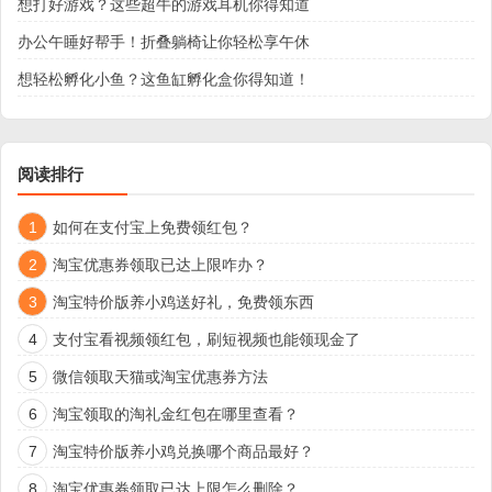
想打好游戏？这些超牛的游戏耳机你得知道
办公午睡好帮手！折叠躺椅让你轻松享午休
想轻松孵化小鱼？这鱼缸孵化盒你得知道！
阅读排行
1
如何在支付宝上免费领红包？
2
淘宝优惠券领取已达上限咋办？
3
淘宝特价版养小鸡送好礼，免费领东西
4
支付宝看视频领红包，刷短视频也能领现金了
5
微信领取天猫或淘宝优惠券方法
6
淘宝领取的淘礼金红包在哪里查看？
7
淘宝特价版养小鸡兑换哪个商品最好？
8
淘宝优惠券领取已达上限怎么删除？