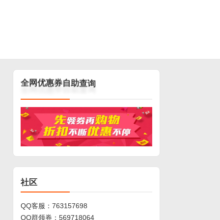
全
网
优
惠
券
自
助
查
询
社区
QQ客服：
763157698
QQ群领券：
569718064