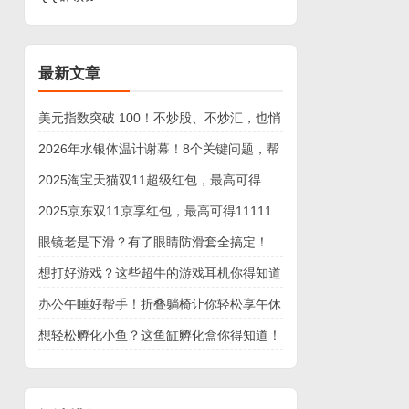
最新文章
美元指数突破 100！不炒股、不炒汇，也悄
悄影响你的钱包
2026年水银体温计谢幕！8个关键问题，帮
你选对新“健康哨兵”
2025淘宝天猫双11超级红包，最高可得
25888元
2025京东双11京享红包，最高可得11111
元
眼镜老是下滑？有了眼睛防滑套全搞定！
想打好游戏？这些超牛的游戏耳机你得知道
办公午睡好帮手！折叠躺椅让你轻松享午休
想轻松孵化小鱼？这鱼缸孵化盒你得知道！