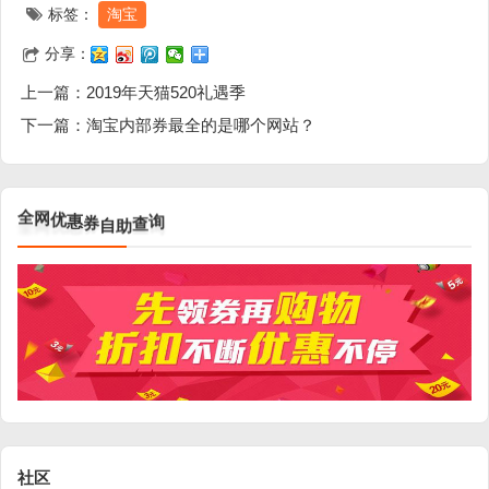
标签：
淘宝
分享：
上一篇：
2019年天猫520礼遇季
下一篇：
淘宝内部券最全的是哪个网站？
全
网
优
惠
券
自
助
查
询
社区