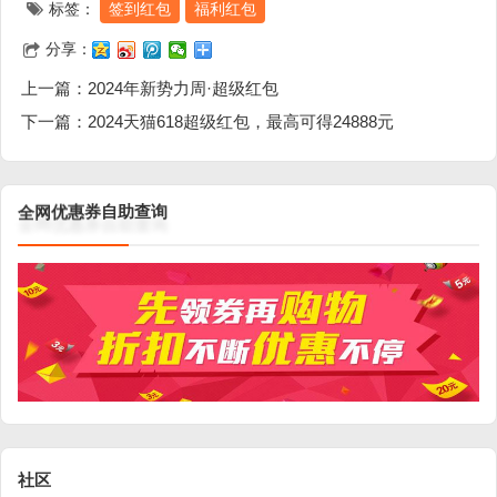
标签：
签到红包
福利红包
分享：
上一篇：
2024年新势力周·超级红包
下一篇：
2024天猫618超级红包，最高可得24888元
全
网
优
询
惠
查
券
助
自
社区