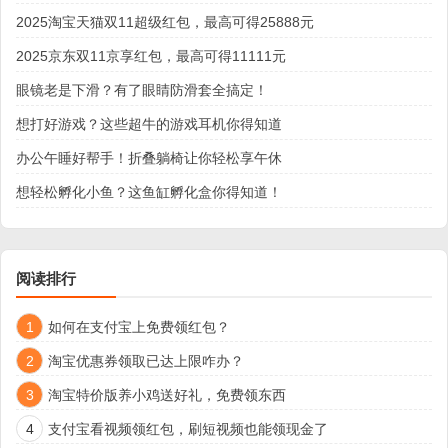
2025淘宝天猫双11超级红包，最高可得25888元
2025京东双11京享红包，最高可得11111元
眼镜老是下滑？有了眼睛防滑套全搞定！
想打好游戏？这些超牛的游戏耳机你得知道
办公午睡好帮手！折叠躺椅让你轻松享午休
想轻松孵化小鱼？这鱼缸孵化盒你得知道！
阅读排行
1
如何在支付宝上免费领红包？
2
淘宝优惠券领取已达上限咋办？
3
淘宝特价版养小鸡送好礼，免费领东西
4
支付宝看视频领红包，刷短视频也能领现金了