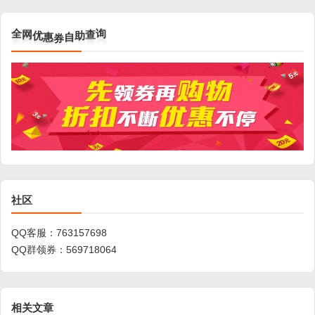
券
惠
自
优
助
网
查
全
询
社区
QQ客服：
763157698
QQ群领券：
569718064
相关文章