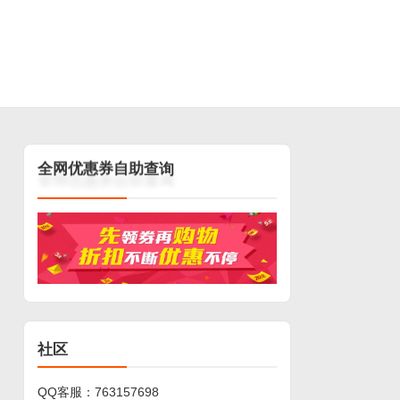
询
查
助
自
券
惠
优
网
全
社区
QQ客服：
763157698