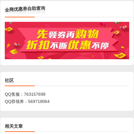
全
询
网
查
优
助
惠
自
券
社区
QQ客服：
763157698
QQ群领券：
569718064
相关文章