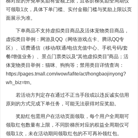
梯对应的开免单奖励有金额上限，且各阶梯奖励全周期仅
可领取1次，具体下单门槛、实付金额门槛与奖励上限以页
面展示为准。
下单商品不支持虚拟类目商品及活体宠物类目商品，
虚拟类目举例：网游及QQ（网络游戏点卡、腾讯QQ专
区）、话费通信（移动/联通/电信充值中心、手机号码/套
餐/增值业务）、景点门票类以及“其他虚拟类目”商品；活
体宠物类目举例：猫咪、狗狗等；禁用类目详情查询：
https://pages.tmall.com/wow/lafite/act/hongbaojinyong?
wh_biz=tm。
若活动方判定存在通过不正当手段或以违反诚实信用
原则的方式完成下单任务，可能无法获得对应奖励。
奖励红包需用户在活动页面领取，每个用户全周期可
领取红包数量有上限，不同阶梯所对应的权益全周期仅可
领取1次，未在活动期间领取红包的不可再补领红包。