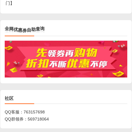
门】
网
优
全
惠
券
自
助
查
询
社区
QQ客服：
763157698
QQ群领券：
569718064