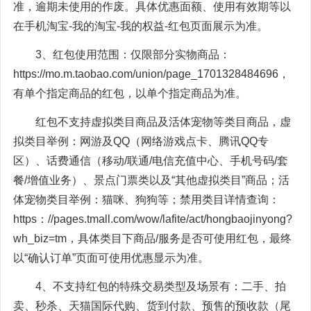
准，逾期未使用的作废。具体优惠面额、使用有效期等以
在手机淘宝-我的淘宝-我的权益-红包页面展示为准。
3、红包使用范围：仅限部分实物商品：
https://mo.m.taobao.com/union/page_1701328484696，
有单个指定商品的红包，以单个指定商品为准。
红包不支持虚拟类目商品及活体宠物等类目商品，虚
拟类目举例：网游及QQ（网络游戏点卡、腾讯QQ专
区）、话费通信（移动/联通/电信充值中心、手机号码/套
餐/增值业务）、景点门票类以及“其他虚拟类目”商品；活
体宠物类目举例：猫咪、狗狗等；禁用类目详情查询：
https：//pages.tmall.com/wow/lafite/act/hongbaojinyong?
wh_biz=tm，具体类目下商品/服务是否可使用红包，最终
以“确认订单”页面可使用优惠显示为准。
4、不支持红包的特殊交易类型及场景有：二手、拍
卖、秒杀、天猫国际代购、货到付款、预售的预收款（尾