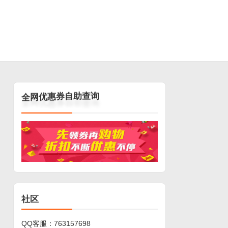
询
查
助
自
券
惠
优
网
全
社区
QQ客服：
763157698