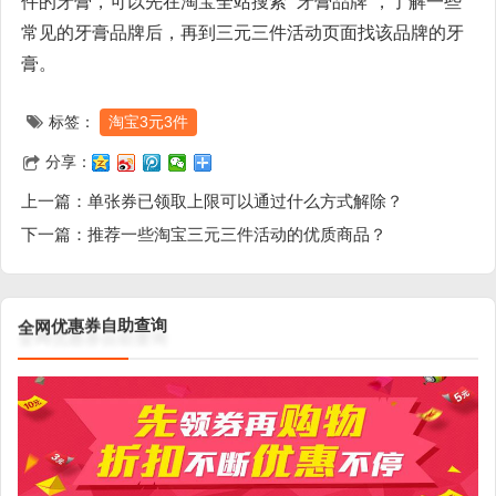
件的牙膏，可以先在淘宝全站搜索 “牙膏品牌”，了解一些
常见的牙膏品牌后，再到三元三件活动页面找该品牌的牙
膏。
标签：
淘宝3元3件
分享：
上一篇：
单张券已领取上限可以通过什么方式解除？
下一篇：
推荐一些淘宝三元三件活动的优质商品？
询
查
助
自
券
惠
优
网
全