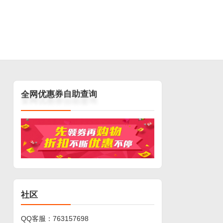
询
查
助
自
券
惠
优
网
全
社区
QQ客服：
763157698