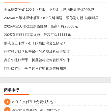
美元指数突破 100！不炒股、不炒汇，也悄悄影响你的钱包
2026年水银体温计谢幕！8个关键问题，帮你选对新“健康哨兵”
2025淘宝天猫双11超级红包，最高可得25888元
2025京东双11京享红包，最高可得11111元
眼镜老是下滑？有了眼睛防滑套全搞定！
想打好游戏？这些超牛的游戏耳机你得知道
办公午睡好帮手！折叠躺椅让你轻松享午休
想轻松孵化小鱼？这鱼缸孵化盒你得知道！
阅读排行
1
如何在支付宝上免费领红包？
2
淘宝优惠券领取已达上限咋办？