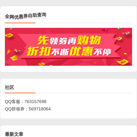
全
网
优
惠
券
自
助
查
询
社区
QQ客服：
763157698
QQ群领券：
569718064
最新文章